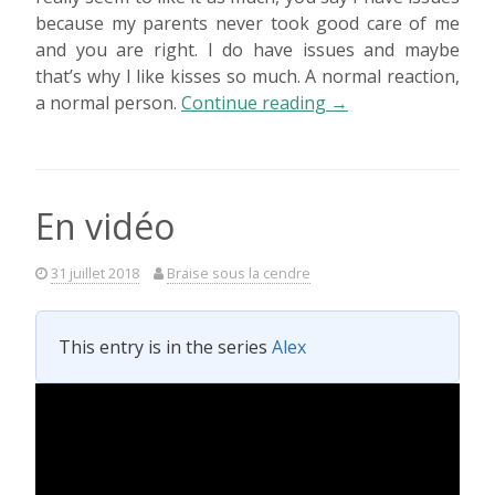
because my parents never took good care of me
and you are right. I do have issues and maybe
that’s why I like kisses so much. A normal reaction,
« Thinking
a normal person.
Continue reading
→
back »
En vidéo
31 juillet 2018
Braise sous la cendre
This entry is in the series
Alex