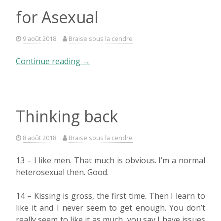
for Asexual
9 août 2018
Braise sous la cendre
« The
Continue reading
→
« A »
in
LGBT+
stands
Thinking back
for
Asexual »
8 août 2018
Braise sous la cendre
13 – I like men. That much is obvious. I’m a normal
heterosexual then. Good.
14 – Kissing is gross, the first time. Then I learn to
like it and I never seem to get enough. You don’t
really seem to like it as much, you say I have issues