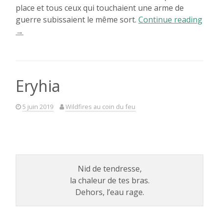
place et tous ceux qui touchaient une arme de
guerre subissaient le même sort.
Continue reading
« Bel
→
au
Bois
Dormant »
Eryhia
5 juin 2019
Wildfires au coin du feu
Nid de tendresse,
la chaleur de tes bras.
Dehors, l’eau rage.