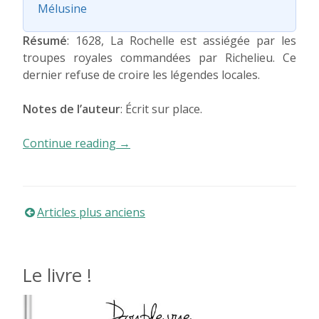
Mélusine
Résumé
: 1628, La Rochelle est assiégée par les
troupes royales commandées par Richelieu. Ce
dernier refuse de croire les légendes locales.
Notes de l’auteur
: Écrit sur place.
« La
Continue reading
→
digue »
Navigation
Articles plus anciens
des
Le livre !
articles