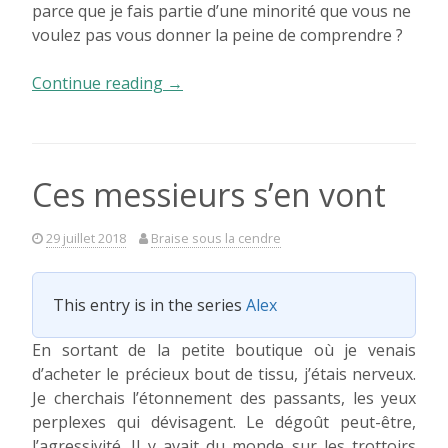
parce que je fais partie d’une minorité que vous ne
voulez pas vous donner la peine de comprendre ?
« Une
Continue reading
→
belle
journée
pour
mourir »
Ces messieurs s’en vont
29 juillet 2018
Braise sous la cendre
This entry is in the series
Alex
En sortant de la petite boutique où je venais
d’acheter le précieux bout de tissu, j’étais nerveux.
Je cherchais l’étonnement des passants, les yeux
perplexes qui dévisagent. Le dégoût peut-être,
l’agressivité. Il y avait du monde sur les trottoirs