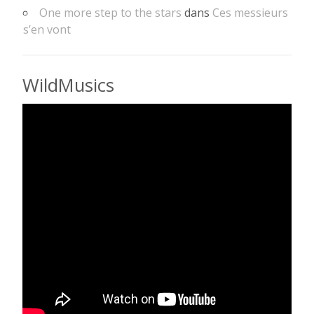
One more step to the stars
dans
Ces messieurs
s’en vont
WildMusics