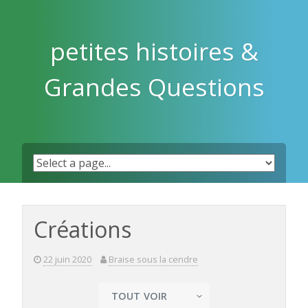
Skip
to
content
petites histoires &
Grandes Questions
Créations
22 juin 2020
Braise sous la cendre