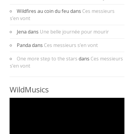
Wildfires au coin du feu
dans
Ces messieurs
s’en vont
Jena
dans
Une belle journée pour mourir
Panda
dans
Ces messieurs s’en vont
One more step to the stars
dans
Ces messieurs
s’en vont
WildMusics