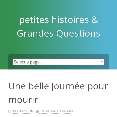
Skip
to
content
petites histoires &
Grandes Questions
Une belle journée pour
mourir
30 juillet 2018
Braise sous la cendre