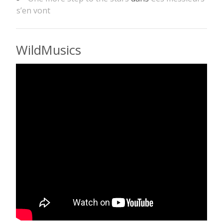
s’en vont
WildMusics