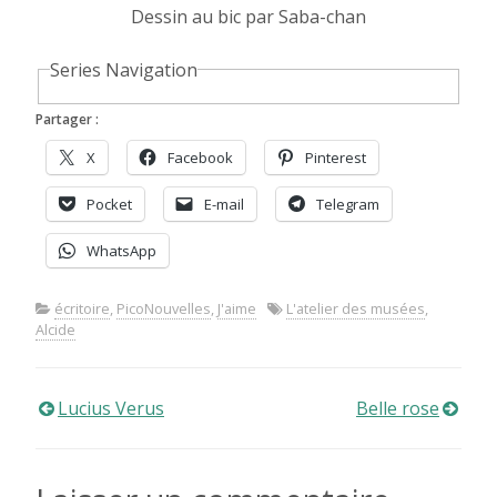
Dessin au bic par Saba-chan
Series Navigation
Partager :
X
Facebook
Pinterest
Pocket
E-mail
Telegram
WhatsApp
écritoire
,
PicoNouvelles
,
J'aime
L'atelier des musées
,
Alcide
Navigation
Lucius Verus
Belle rose
de