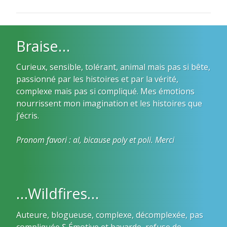
Braise…
Curieux, sensible, tolérant, animal mais pas si bête,
passionné par les histoires et par la vérité,
complexe mais pas si compliqué. Mes émotions
nourrissent mon imagination et les histoires que
j’écris.
Pronom favori : al, bicause poly et poli. Merci
…Wildfires…
Auteure, blogueuse, complexe, décomplexée, pas
compliquée ؟ Émotive et bavarde, refuse de