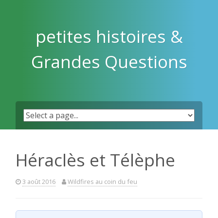
Skip
to
content
petites histoires &
Grandes Questions
Héraclès et Télèphe
3 août 2016
Wildfires au coin du feu