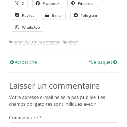
X
Facebook
Pinterest
Pocket
E-mail
Telegram
WhatsApp
écritoire
,
Culture ostréicole
Albert
Navigation
Acrostiche
*Le paquet
de
Laisser un commentaire
l’article
Votre adresse e-mail ne sera pas publiée.
Les
champs obligatoires sont indiqués avec
*
Commentaire
*