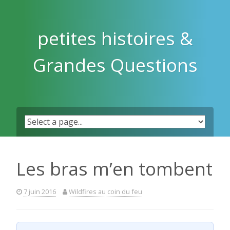
Skip
to
content
petites histoires &
Grandes Questions
Les bras m’en tombent
7 juin 2016
Wildfires au coin du feu