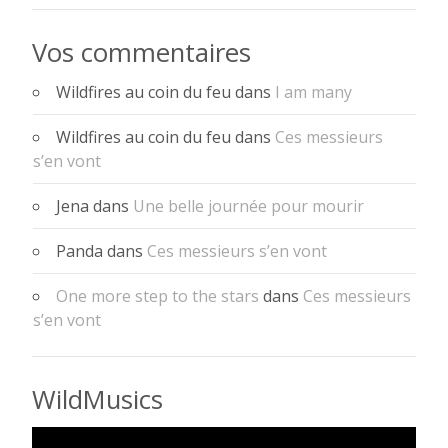
Vos commentaires
Wildfires au coin du feu
dans
I am many
Wildfires au coin du feu
dans
Ces messieurs
s’en vont
Jena
dans
Une belle journée pour mourir
Panda
dans
Ces messieurs s’en vont
One more step to the stars
dans
Ces messieurs
s’en vont
WildMusics