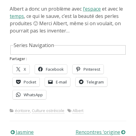
Albert a donc un problème avec
l’espace
et avec le
temps
, ce qui le sauve, c’est la beauté des perles
produites 🙂 Merci Albert, même si on voulait, on
pourrait pas les inventer…
Series Navigation
Partager :
X
Facebook
Pinterest
Pocket
E-mail
Telegram
WhatsApp
écritoire
,
Culture ostréicole
Albert
Navigation
Jasmine
Rencontres ‘origine