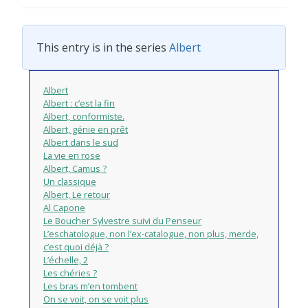
This entry is in the series
Albert
Albert
Albert : c’est la fin
Albert, conformiste.
Albert, génie en prêt
Albert dans le sud
La vie en rose
Albert, Camus ?
Un classique
Albert, Le retour
Al Capone
Le Boucher Sylvestre suivi du Penseur
L’eschatologue, non l’ex-catalogue, non plus, merde,
c’est quoi déjà ?
L’échelle, 2
Les chéries ?
Les bras m’en tombent
On se voit, on se voit plus