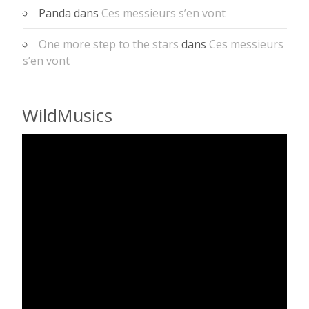
Panda
dans
Ces messieurs s’en vont
One more step to the stars
dans
Ces messieurs
s’en vont
WildMusics