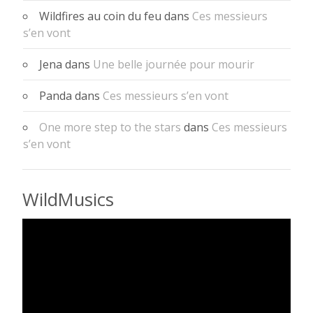
Wildfires au coin du feu
dans
Ces messieurs
s’en vont
Jena
dans
Une belle journée pour mourir
Panda
dans
Ces messieurs s’en vont
One more step to the stars
dans
Ces messieurs
s’en vont
WildMusics