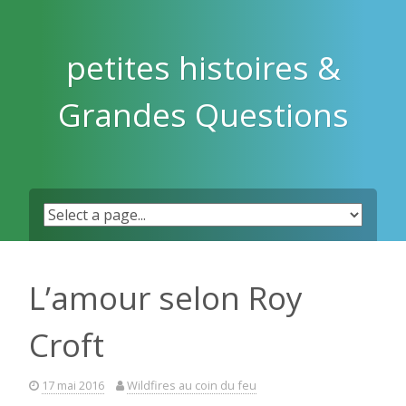
Skip
to
content
petites histoires &
Grandes Questions
L’amour selon Roy
Croft
17 mai 2016
Wildfires au coin du feu