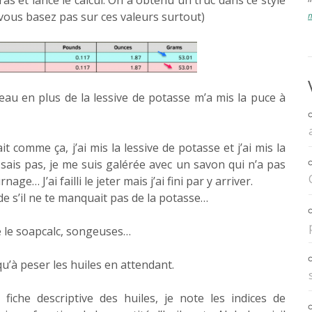
ras et lancé le calcul. On a obtenu un truc dans ce style
vous basez pas sur ces valeurs surtout)
m
d’eau en plus de la lessive de potasse m’a mis la puce à
ait comme ça, j’ai mis la lessive de potasse et j’ai mis la
 sais pas, je me suis galérée avec un savon qui n’a pas
age… J’ai failli le jeter mais j’ai fini par y arriver.
 s’il ne te manquait pas de la potasse…
é le soapcalc, songeuses…
 qu’à peser les huiles en attendant.
 fiche descriptive des huiles, je note les indices de