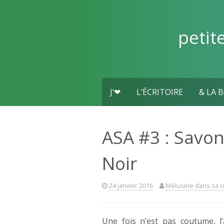
Skip
to
content
petit
J’❤
L’ÉCRITOIRE
& LA 
ASA #3 : Savon
Noir
24 janvier 2016
Mélusine dans sa c
Une fois n’est pas coutume, l’a