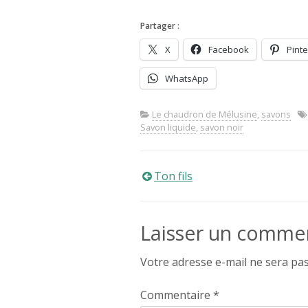
Partager :
X
Facebook
Pinte
WhatsApp
Le chaudron de Mélusine
,
savons
Savon liquide
,
savon noir
Navigation
Ton fils
de
Laisser un comme
l’article
Votre adresse e-mail ne sera pas
Commentaire
*