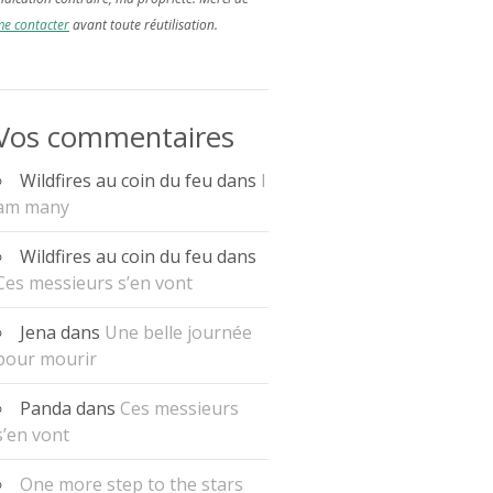
e contacter
avant toute réutilisation.
Vos commentaires
Wildfires au coin du feu
dans
I
am many
Wildfires au coin du feu
dans
Ces messieurs s’en vont
Jena
dans
Une belle journée
pour mourir
Panda
dans
Ces messieurs
s’en vont
One more step to the stars