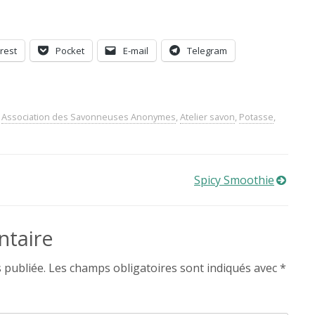
rest
Pocket
E-mail
Telegram
Association des Savonneuses Anonymes
,
Atelier savon
,
Potasse
,
Spicy Smoothie
ntaire
 publiée.
Les champs obligatoires sont indiqués avec
*