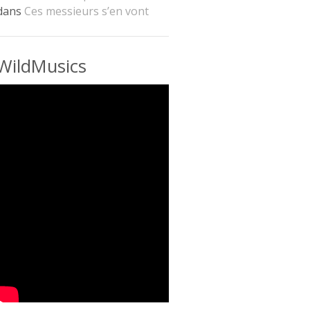
dans
Ces messieurs s’en vont
WildMusics