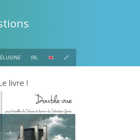
stions
ÉLUSINE
IRL
🔗
Le livre !