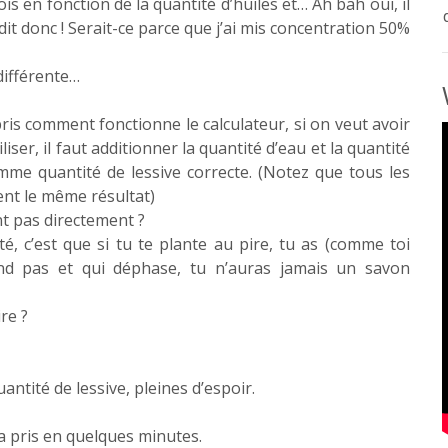
ois en fonction de la quantité d’huiles et… Ah bah oui, il
it donc ! Serait-ce parce que j’ai mis concentration 50%
différente…
pris comment fonctionne le calculateur, si on veut avoir
liser, il faut additionner la quantité d’eau et la quantité
comme quantité de lessive correcte. (Notez que tous les
ent le même résultat)
nt pas directement ?
, c’est que si tu te plante au pire, tu as (comme toi
end pas et qui déphase, tu n’auras jamais un savon
re ?
antité de lessive, pleines d’espoir.
n a pris en quelques minutes.