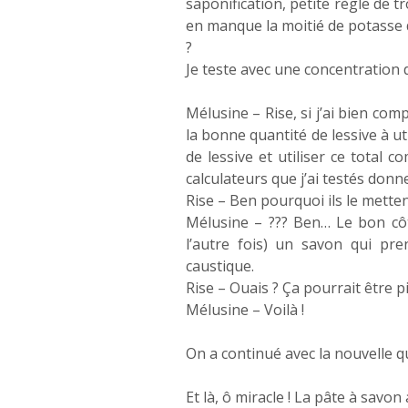
saponification, petite règle de tr
en manque la moitié de potasse d
?
Je teste avec une concentration 
Mélusine – Rise, si j’ai bien com
la bonne quantité de lessive à uti
de lessive et utiliser ce total 
calculateurs que j’ai testés donn
Rise – Ben pourquoi ils le mette
Mélusine – ??? Ben… Le bon côté
l’autre fois) un savon qui pr
caustique.
Rise – Ouais ? Ça pourrait être pi
Mélusine – Voilà !
On a continué avec la nouvelle qu
Et là, ô miracle ! La pâte à savo