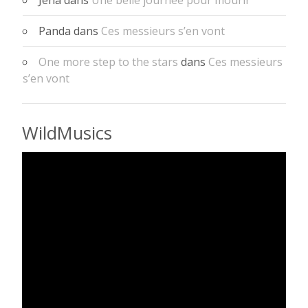
Jena
dans
Une belle journée pour mourir
Panda
dans
Ces messieurs s’en vont
One more step to the stars
dans
Ces messieurs
s’en vont
WildMusics