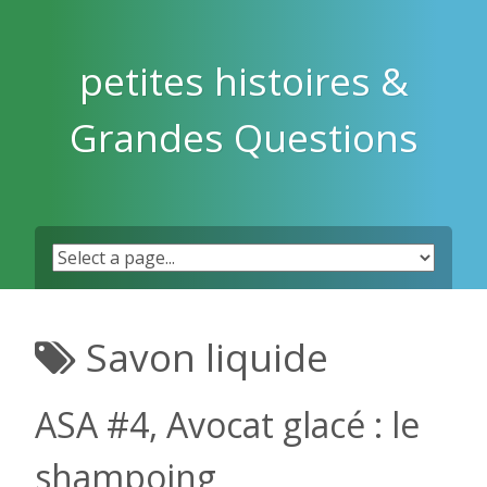
Skip
to
content
petites histoires &
Grandes Questions
Savon liquide
ASA #4, Avocat glacé : le
shampoing