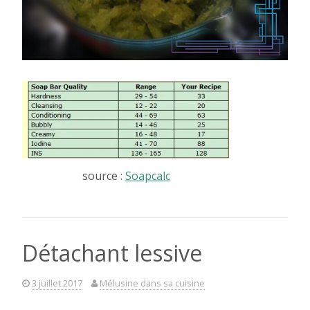
source :
Soapcalc
Détachant lessive
3 juillet 2017
Mélusine dans sa cuisine