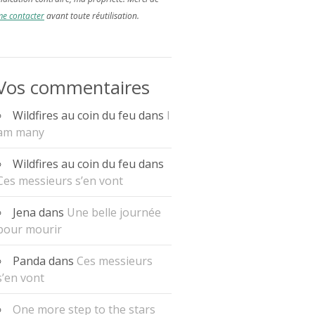
e contacter
avant toute réutilisation.
Vos commentaires
Wildfires au coin du feu
dans
I
am many
Wildfires au coin du feu
dans
Ces messieurs s’en vont
Jena
dans
Une belle journée
pour mourir
Panda
dans
Ces messieurs
s’en vont
One more step to the stars