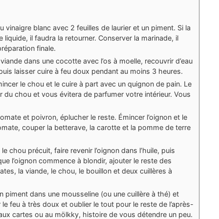
 vinaigre blanc avec 2 feuilles de laurier et un piment. Si la
liquide, il faudra la retourner. Conserver la marinade, il
réparation finale.
la viande dans une cocotte avec l’os à moelle, recouvrir d’eau
 puis laisser cuire à feu doux pendant au moins 3 heures.
incer le chou et le cuire à part avec un quignon de pain. Le
r du chou et vous évitera de parfumer votre intérieur. Vous
.
omate et poivron, éplucher le reste. Émincer l’oignon et le
 tomate, couper la betterave, la carotte et la pomme de terre
le chou précuit, faire revenir l’oignon dans l’huile, puis
rsque l’oignon commence à blondir, ajouter le reste des
es, la viande, le chou, le bouillon et deux cuillères à
t un piment dans une mousseline (ou une cuillère à thé) et
 le feu à très doux et oublier le tout pour le reste de l’après-
 aux cartes ou au mölkky, histoire de vous détendre un peu.