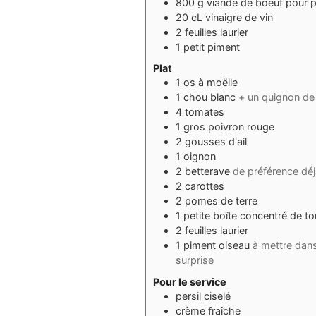
800
g
viande de boeuf pour 
20
cL
vinaigre de vin
2
feuilles
laurier
1
petit piment
Plat
1
os à moëlle
1
chou blanc
+ un quignon de 
4
tomates
1
gros poivron rouge
2
gousses
d'ail
1
oignon
2
betterave
de préférence déj
2
carottes
2
pomes de terre
1
petite boîte
concentré de t
2
feuilles
laurier
1
piment oiseau
à mettre dans
surprise
Pour le service
persil ciselé
crème fraîche