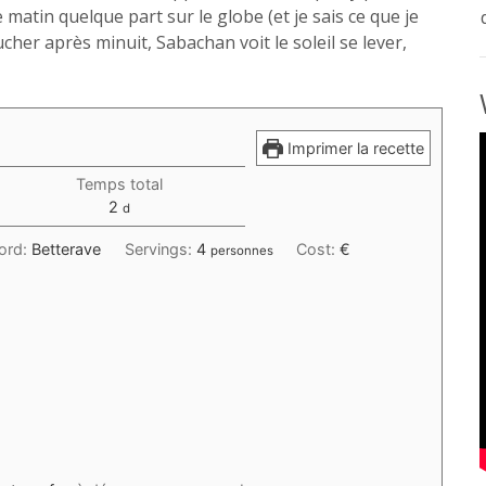
 matin quelque part sur le globe (et je sais ce que je
cher après minuit, Sabachan voit le soleil se lever,
Imprimer la recette
Temps total
days
2
d
ord:
Betterave
Servings:
4
Cost:
€
personnes