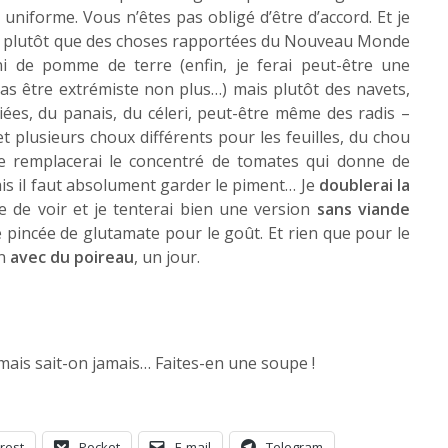
uniforme. Vous n’êtes pas obligé d’être d’accord. Et je
plutôt que des choses rapportées du Nouveau Monde
ni de pomme de terre (enfin, je ferai peut-être une
pas être extrémiste non plus…) mais plutôt des navets,
iées, du panais, du céleri, peut-être même des radis –
t plusieurs choux différents pour les feuilles, du chou
Je remplacerai le concentré de tomates qui donne de
Mais il faut absolument garder le piment… Je
doublerai la
re de voir et je tenterai bien une version
sans viande
 pincée de glutamate pour le goût. Et rien que pour le
un
avec du poireau
, un jour.
 mais sait-on jamais… Faites-en une soupe !
rest
Pocket
E-mail
Telegram