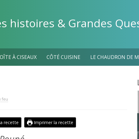
es histoires & Grandes Que
BOÎTE À CISEAUX
CÔTÉ CUISINE
LE CHAUDRON DE M
u feu
la recette
Imprimer la recette
r Pouné