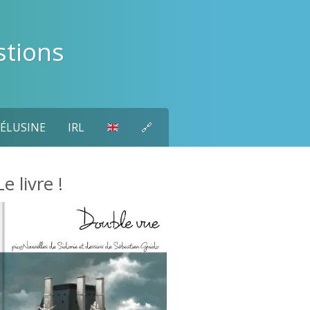
stions
ÉLUSINE
IRL
🔗
Le livre !