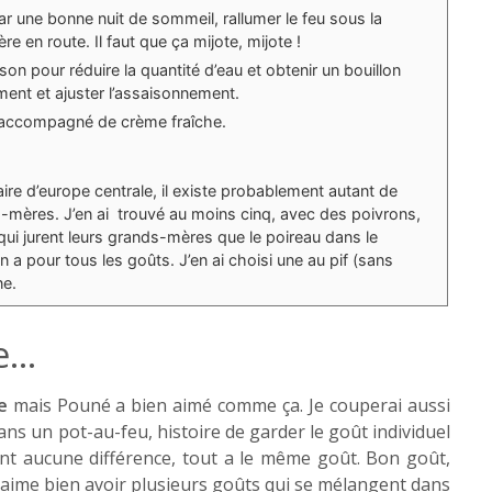
r une bonne nuit de sommeil, rallumer le feu sous la
re en route. Il faut que ça mijote, mijote !
sson pour réduire la quantité d’eau et obtenir un bouillon
 piment et ajuster l’assaisonnement.
t accompagné de crème fraîche.
aire d’europe centrale, il existe probablement autant de
s-mères. J’en ai trouvé au moins cinq, avec des poivrons,
qui jurent leurs grands-mères que le poireau dans le
en a pour tous les goûts. J’en ai choisi une au pif (sans
ne.
re…
e
mais Pouné a bien aimé comme ça. Je couperai aussi
ns un pot-au-feu, histoire de garder le goût individuel
nt aucune différence, tout a le même goût. Bon goût,
aime bien avoir plusieurs goûts qui se mélangent dans