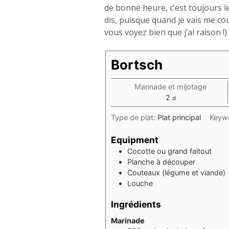
de bonne heure, c’est toujours le
dis, puisque quand je vais me cou
vous voyez bien que j’ai raison !)
Bortsch
Marinade et mijotage
days
2
d
Type de plat:
Plat principal
Keyw
Equipment
Cocotte ou grand faitout
Planche à découper
Couteaux (légume et viande)
Louche
Ingrédients
Marinade