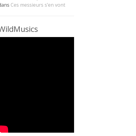
dans
Ces messieurs s’en vont
WildMusics