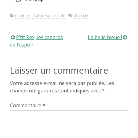
écritoire
,
Culture ostréicole
Whiskyi
Navigation
P’tit Rex, les canards
La belle bleue !
de l’espoir
de
l’article
Laisser un commentaire
Votre adresse e-mail ne sera pas publiée.
Les
champs obligatoires sont indiqués avec
*
Commentaire
*