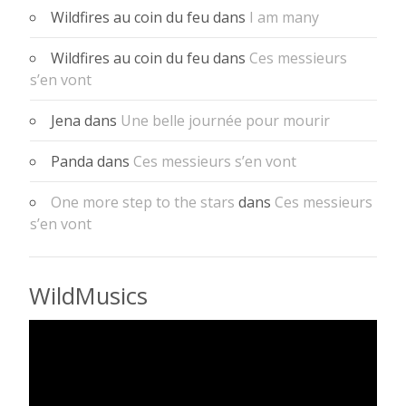
Wildfires au coin du feu
dans
I am many
Wildfires au coin du feu
dans
Ces messieurs
s’en vont
Jena
dans
Une belle journée pour mourir
Panda
dans
Ces messieurs s’en vont
One more step to the stars
dans
Ces messieurs
s’en vont
WildMusics