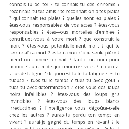
connais-tu de toi ? te connais-tu des ennemis ?
reconnais-tu tes amis ? te reconnaît-on à tes plaies
? qui connaît tes plaies ? quelles sont les plaies ?
êtes-vous responsables de vos actes ? êtes-vous
responsables ? êtes-vous mortelles d’emblée ?
contribuez-vous à votre mort ? que construit la
mort ? êtes-vous potentiellement mort ? qui te
reconnaîtra mort ? est-on mort d’une seule pièce ?
meurt-on comme on naît ? faut-il un nom pour
mourir ? au nom de quoi mourrez-vous ? mourrez-
vous de fatigue ? de quoi est faite ta fatigue ? es-tu
tueuse ? tues-tu le temps ? tues-tu avec goût ?
tues-tu avec détermination ? êtes-vous des loups
noirs infaillibles ? êtes-vous des loups gris
invincibles ? êtes-vous des loups blancs
irréductibles ? l’intelligence vous dégoûte-t-elle
chez les autres ? auras-tu perdu ton temps en
vivant ? aurai-je gagné du temps en rêvant ? le
temps est-il toujours soumis aux mêmes règles ?