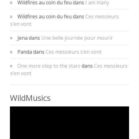
Wildfires au coin du feu
dans
I am many
Wildfires au coin du feu
dans
Ces messieurs
s’en vont
Jena
dans
Une belle journée pour mourir
Panda
dans
Ces messieurs s’en vont
One more step to the stars
dans
Ces messieurs
s’en vont
WildMusics