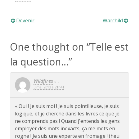
Navigation
Devenir
Warchild
de
One thought on “
Telle est
l’article
la question…
”
Wildfires
dit :
3 mai 2013 à 21h41
« Oui ! Je suis moi ! Je suis pointilleuse, je suis
logique, et je cherche dans les livres ce que je
ne comprends pas ! Quand j'entends les gens
employer des mots inexacts, ça me mets en
rogne ! Je suis une experte en fromage ! (heu