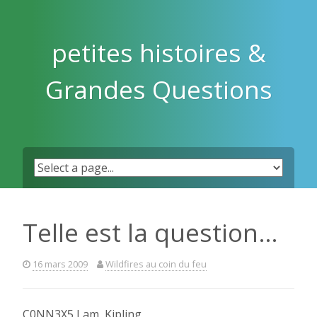
Skip
to
content
petites histoires &
Grandes Questions
Telle est la question…
16 mars 2009
Wildfires au coin du feu
C0NN3X5 I am, Kipling