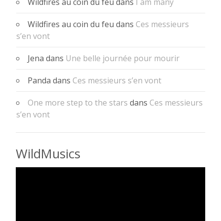
Wildfires au coin du feu
dans
I am many
Wildfires au coin du feu
dans
Ces messieurs
s’en vont
Jena
dans
Une belle journée pour mourir
Panda
dans
Ces messieurs s’en vont
One more step to the stars
dans
Ces messieurs
s’en vont
WildMusics