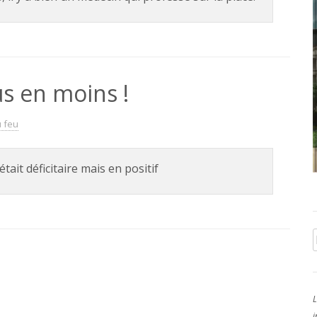
s en moins !
u feu
ait déficitaire mais en positif
L
i