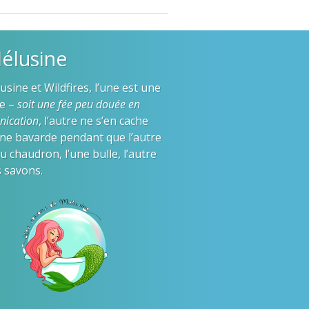
élusine
sine et Wildfires, l’une est une
re –
soit une fée peu douée en
ication
, l’autre ne s’en cache
une bavarde pendant que l’autre
u chaudron, l’une bulle, l’autre
s savons.