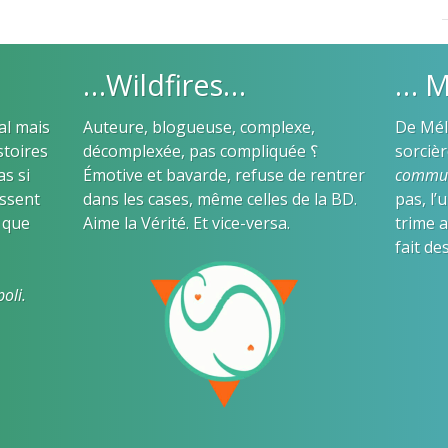
…Wildfires…
… M
al mais
Auteure, blogueuse, complexe,
De Mélu
stoires
décomplexée, pas compliquée ؟
sorciè
as si
Émotive et bavarde, refuse de rentrer
commun
ssent
dans les cases, même celles de la BD.
pas, l’
 que
Aime la Vérité. Et vice-versa.
trime a
fait de
oli.