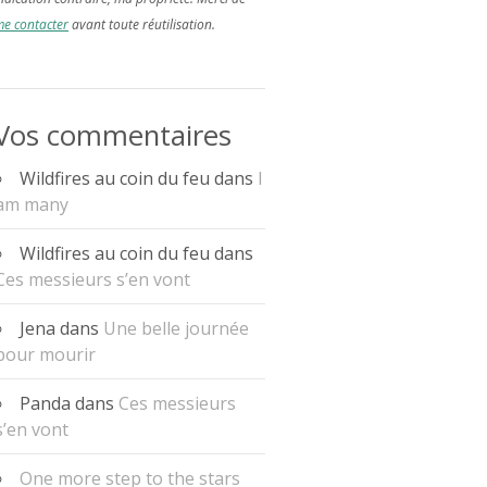
e contacter
avant toute réutilisation.
Vos commentaires
Wildfires au coin du feu
dans
I
am many
Wildfires au coin du feu
dans
Ces messieurs s’en vont
Jena
dans
Une belle journée
pour mourir
Panda
dans
Ces messieurs
s’en vont
One more step to the stars