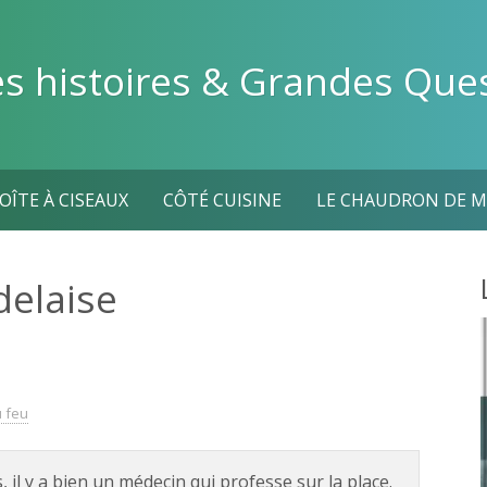
es histoires & Grandes Que
BOÎTE À CISEAUX
CÔTÉ CUISINE
LE CHAUDRON DE M
delaise
u feu
, il y a bien un médecin qui professe sur la place.