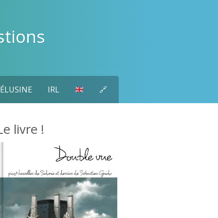
stions
ÉLUSINE
IRL
🔗
Le livre !