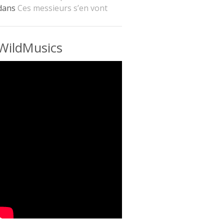
dans
Ces messieurs s’en vont
WildMusics