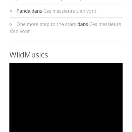
Panda
dans
Ces messieurs s’en vont
One more step to the stars
dans
Ces messieurs
s’en vont
WildMusics