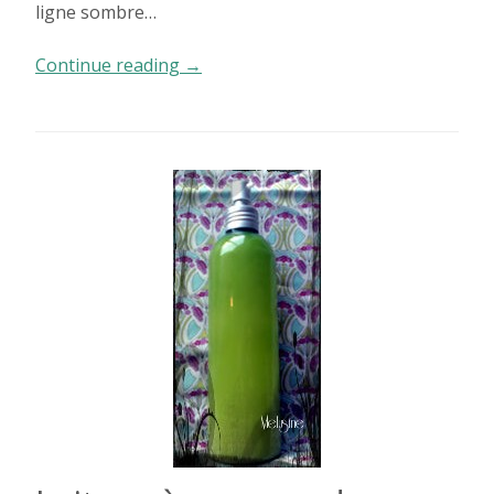
ligne sombre…
« Rise
Continue reading
→
! »