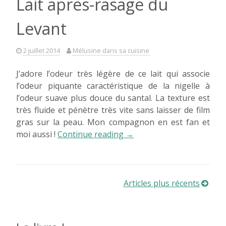
Lait après-rasage du
Levant
2 juillet 2014
Mélusine dans sa cuisine
J’adore l’odeur très légère de ce lait qui associe
l’odeur piquante caractéristique de la nigelle à
l’odeur suave plus douce du santal. La texture est
très fluide et pénètre très vite sans laisser de film
gras sur la peau. Mon compagnon en est fan et
« Lait
moi aussi !
Continue reading
→
après-
rasage
du
Levant »
Navigation
Articles plus récents
des