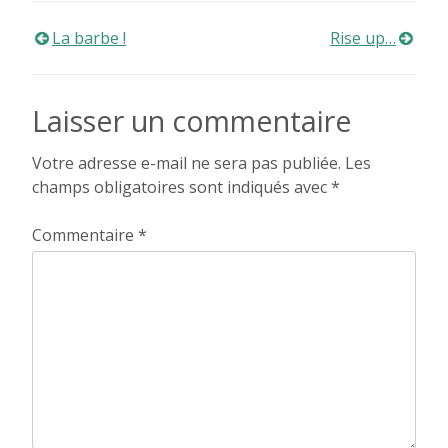
Navigation
La barbe !
Rise up…
de
Laisser un commentaire
l’article
Votre adresse e-mail ne sera pas publiée.
Les
champs obligatoires sont indiqués avec
*
Commentaire
*