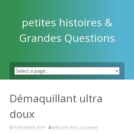
Skip
to
content
petites histoires &
Grandes Questions
Démaquillant ultra
doux
9 décembre 2014
Mélusine dans sa cuisine