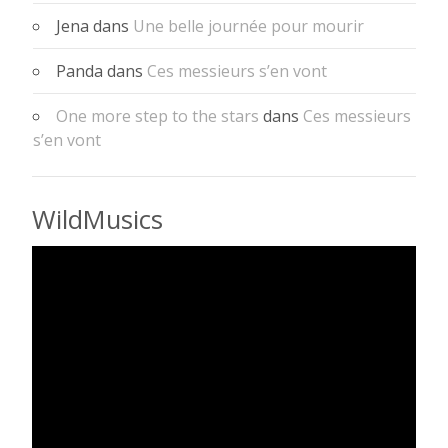
Jena
dans
Une belle journée pour mourir
Panda
dans
Ces messieurs s’en vont
One more step to the stars
dans
Ces messieurs
s’en vont
WildMusics